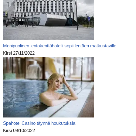
Monipuolinen lentokenttähotelli sopii lentäen matkustaville
Kirsi
27/11/2022
Spahotel Casino täynnä houkutuksia
Kirsi
09/10/2022