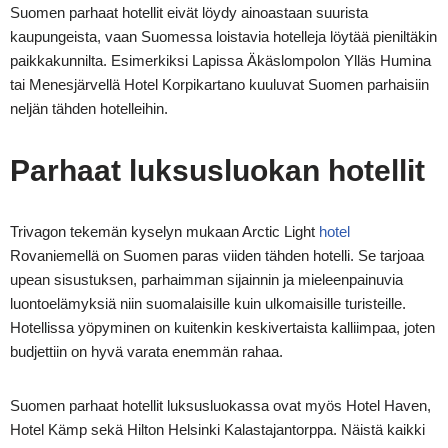
Suomen parhaat hotellit eivät löydy ainoastaan suurista
kaupungeista, vaan Suomessa loistavia hotelleja löytää pieniltäkin
paikkakunnilta. Esimerkiksi Lapissa Äkäslompolon Ylläs Humina
tai Menesjärvellä Hotel Korpikartano kuuluvat Suomen parhaisiin
neljän tähden hotelleihin.
Parhaat luksusluokan hotellit
Trivagon tekemän kyselyn mukaan Arctic Light
hotel
Rovaniemellä on Suomen paras viiden tähden hotelli. Se tarjoaa
upean sisustuksen, parhaimman sijainnin ja mieleenpainuvia
luontoelämyksiä niin suomalaisille kuin ulkomaisille turisteille.
Hotellissa yöpyminen on kuitenkin keskivertaista kalliimpaa, joten
budjettiin on hyvä varata enemmän rahaa.
Suomen parhaat hotellit luksusluokassa ovat myös Hotel Haven,
Hotel Kämp sekä Hilton Helsinki Kalastajantorppa. Näistä kaikki